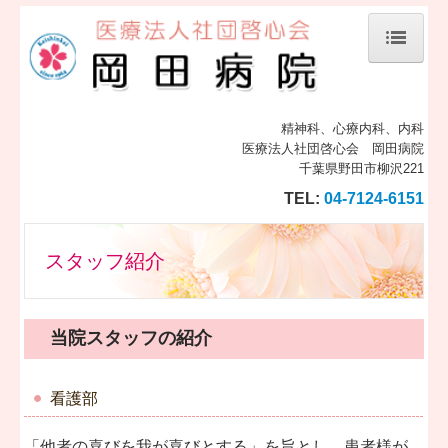
ホーム
岡田病院のご案内
精神科、心療内科、内科
医療法人社団啓心会 岡田病院
スタッフ紹介
千葉県野田市柳沢221
TEL:
04-7124-6151
院内・設備紹介
入院のご案内
スタッフ紹介
厚生労働大臣の定める掲示事項
岡田メンタルクリニック
当院スタッフの紹介
七光台クリニック
看護部
スタッフ募集
「他者の喜びを我が喜びとする」を旨とし、患者様が